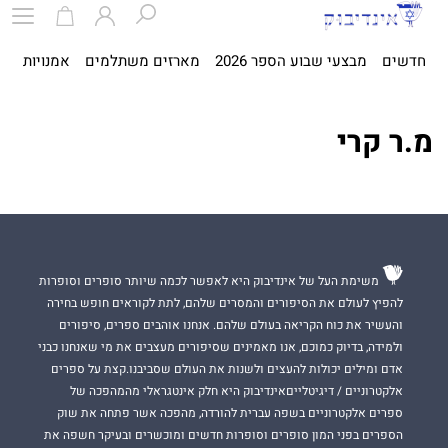
חדשים
מבצעי שבוע הספר 2026
מארזים משתלמים
אמנויות
ספ
מ.ר קרי
משימת העל של אינדיבוק היא לאפשר לכמה שיותר סופרים וסופרות
להפיץ לעולם את הסיפורים והמסרים שלהם, לתת לקוראים חופש בחירה
והעשיר את כוח הקריאה בעולם שלהם. אנחנו אוהבים ספרים, סיפורים
ולמידה, בדיוק כמוכם, אנו מאמינים שסיפורים מעצבים את מי שאנחנו כבני
אדם ומילים יכולות להעצים ולשנות את העולם שסביבנו.קצת על ספרים
אלקטרוניים / דיגיטלייםאינדיבוק היא חלק אינטגראלי מהמהפכה של
ספרים אלקטרוניים בשפה עברית להורדה, מהפכה אשר פתחה את שוק
הספרים בפני המון סופרים וסופרות חדשים ומוכשרים ובעיקר חשפה את