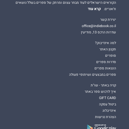
הקוראים הישראלים לעוד מבחר עצום ומרתק של ספרים בשלל נושאים
קרא עוד
וז'אנרים.
יצירת קשר
office@indiebook.co.il
שדרות הרכס 13, מודיעין
למה אינדיבוק?
תקנון האתר
סופרים
סדרות ספרים
הוצאות ספרים
ספרים במבצעים ושיתופי פעולה
קניה באתר - שו"ת
איך לרכוש ספר באתר
GIFT CARD
ביטול עסקה
אינדיבלוג
הצהרת נגישות