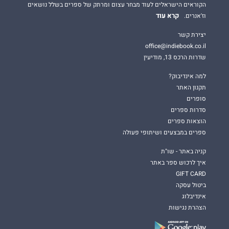
הקוראים הישראלים לעוד מבחר עצום ומרתק של ספרים בשלל נושאים
קרא עוד
וז'אנרים.
יצירת קשר
office@indiebook.co.il
שדרות הרכס 13, מודיעין
למה אינדיבוק?
תקנון האתר
סופרים
סדרות ספרים
הוצאות ספרים
ספרים במבצעים ושיתופי פעולה
קניה באתר - שו"ת
איך לרכוש ספר באתר
GIFT CARD
ביטול עסקה
אינדיבלוג
הצהרת נגישות