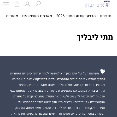
חדשים
מבצעי שבוע הספר 2026
מארזים משתלמים
אמנויות
ספ
מתי ליבליך
משימת העל של אינדיבוק היא לאפשר לכמה שיותר סופרים וסופרות
להפיץ לעולם את הסיפורים והמסרים שלהם, לתת לקוראים חופש בחירה
והעשיר את כוח הקריאה בעולם שלהם. אנחנו אוהבים ספרים, סיפורים
ולמידה, בדיוק כמוכם, אנו מאמינים שסיפורים מעצבים את מי שאנחנו כבני
אדם ומילים יכולות להעצים ולשנות את העולם שסביבנו.קצת על ספרים
אלקטרוניים / דיגיטלייםאינדיבוק היא חלק אינטגראלי מהמהפכה של
ספרים אלקטרוניים בשפה עברית להורדה, מהפכה אשר פתחה את שוק
הספרים בפני המון סופרים וסופרות חדשים ומוכשרים ובעיקר חשפה את