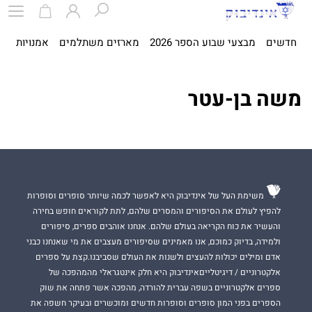
חדשים
מבצעי שבוע הספר 2026
מארזים משתלמים
אמנויות
ספ
משה בן-עטר
משימת העל של אינדיבוק היא לאפשר לכמה שיותר סופרים וסופרות
להפיץ לעולם את הסיפורים והמסרים שלהם, לתת לקוראים חופש בחירה
והעשיר את כוח הקריאה בעולם שלהם. אנחנו אוהבים ספרים, סיפורים
ולמידה, בדיוק כמוכם, אנו מאמינים שסיפורים מעצבים את מי שאנחנו כבני
אדם ומילים יכולות להעצים ולשנות את העולם שסביבנו.קצת על ספרים
אלקטרוניים / דיגיטלייםאינדיבוק היא חלק אינטגראלי מהמהפכה של
ספרים אלקטרוניים בשפה עברית להורדה, מהפכה אשר פתחה את שוק
הספרים בפני המון סופרים וסופרות חדשים ומוכשרים ובעיקר חשפה את