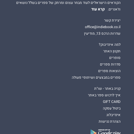
הקוראים הישראלים לעוד מבחר עצום ומרתק של ספרים בשלל נושאים
קרא עוד
וז'אנרים.
יצירת קשר
office@indiebook.co.il
שדרות הרכס 13, מודיעין
למה אינדיבוק?
תקנון האתר
סופרים
סדרות ספרים
הוצאות ספרים
ספרים במבצעים ושיתופי פעולה
קניה באתר - שו"ת
איך לרכוש ספר באתר
GIFT CARD
ביטול עסקה
אינדיבלוג
הצהרת נגישות