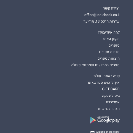
יצירת קשר
office@indiebook.co.il
שדרות הרכס 13, מודיעין
למה אינדיבוק?
תקנון האתר
סופרים
סדרות ספרים
הוצאות ספרים
ספרים במבצעים ושיתופי פעולה
קניה באתר - שו"ת
איך לרכוש ספר באתר
GIFT CARD
ביטול עסקה
אינדיבלוג
הצהרת נגישות