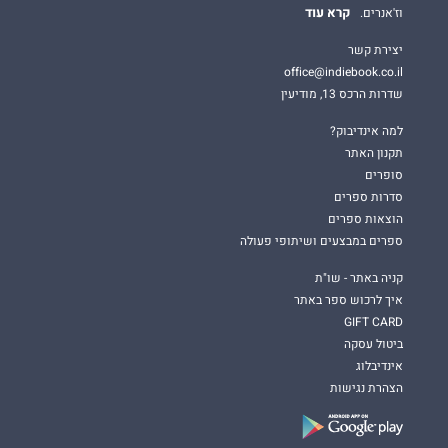
קרא עוד
וז'אנרים.
יצירת קשר
office@indiebook.co.il
שדרות הרכס 13, מודיעין
למה אינדיבוק?
תקנון האתר
סופרים
סדרות ספרים
הוצאות ספרים
ספרים במבצעים ושיתופי פעולה
קניה באתר - שו"ת
איך לרכוש ספר באתר
GIFT CARD
ביטול עסקה
אינדיבלוג
הצהרת נגישות