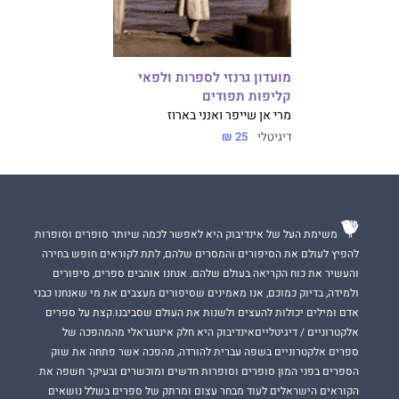
מועדון גרנזי לספרות ולפאי
קליפות תפודים
מרי אן שייפר ואנני בארוז
דיגיטלי
25 ₪
משימת העל של אינדיבוק היא לאפשר לכמה שיותר סופרים וסופרות
להפיץ לעולם את הסיפורים והמסרים שלהם, לתת לקוראים חופש בחירה
והעשיר את כוח הקריאה בעולם שלהם. אנחנו אוהבים ספרים, סיפורים
ולמידה, בדיוק כמוכם, אנו מאמינים שסיפורים מעצבים את מי שאנחנו כבני
אדם ומילים יכולות להעצים ולשנות את העולם שסביבנו.קצת על ספרים
אלקטרוניים / דיגיטלייםאינדיבוק היא חלק אינטגראלי מהמהפכה של
ספרים אלקטרוניים בשפה עברית להורדה, מהפכה אשר פתחה את שוק
הספרים בפני המון סופרים וסופרות חדשים ומוכשרים ובעיקר חשפה את
הקוראים הישראלים לעוד מבחר עצום ומרתק של ספרים בשלל נושאים