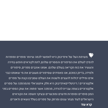
משימת העל של אינדיבוק היא לאפשר לכמה שיותר סופרים וסופרות
להפיץ לעולם את הסיפורים והמסרים שלהם, לתת לקוראים חופש בחירה
והעשיר את כוח הקריאה בעולם שלהם. אנחנו אוהבים ספרים, סיפורים
ולמידה, בדיוק כמוכם, אנו מאמינים שסיפורים מעצבים את מי שאנחנו כבני
אדם ומילים יכולות להעצים ולשנות את העולם שסביבנו.קצת על ספרים
אלקטרוניים / דיגיטלייםאינדיבוק היא חלק אינטגראלי מהמהפכה של ספרים
אלקטרוניים בשפה עברית להורדה, מהפכה אשר פתחה את שוק הספרים בפני
המון סופרים וסופרות חדשים ומוכשרים ובעיקר חשפה את הקוראים
הישראלים לעוד מבחר עצום ומרתק של ספרים בשלל נושאים וז'אנרים.
קרא עוד