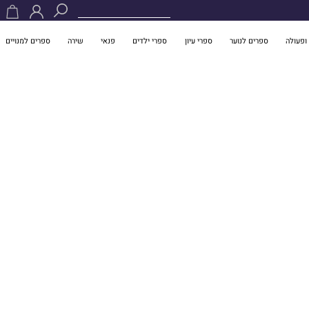
ופעולה
ספרים לנוער
ספרי עיון
ספרי ילדים
פנאי
שירה
ספרים למנויים