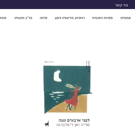
צור קשר
אמנויות
ספרות רומנטית
רוחניות, מדיטציה ורוגע
פרוזה
מד"ב ופנטזיה
מתח 