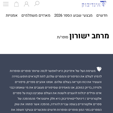
חדשים
מבצעי שבוע הספר 2026
מארזים משתלמים
אמנויות
ספ
מרחב ישורון
סופר/ת
משימת העל של אינדיבוק היא לאפשר לכמה שיותר סופרים וסופרות
להפיץ לעולם את הסיפורים והמסרים שלהם, לתת לקוראים חופש בחירה
והעשיר את כוח הקריאה בעולם שלהם. אנחנו אוהבים ספרים, סיפורים
ולמידה, בדיוק כמוכם, אנו מאמינים שסיפורים מעצבים את מי שאנחנו כבני
אדם ומילים יכולות להעצים ולשנות את העולם שסביבנו.קצת על ספרים
אלקטרוניים / דיגיטלייםאינדיבוק היא חלק אינטגראלי מהמהפכה של
ספרים אלקטרוניים בשפה עברית להורדה, מהפכה אשר פתחה את שוק
הספרים בפני המון סופרים וסופרות חדשים ומוכשרים ובעיקר חשפה את