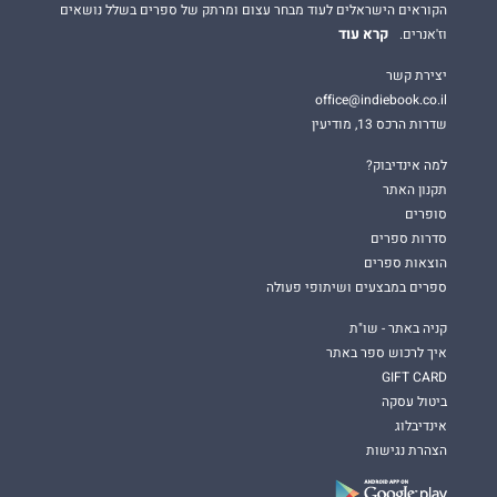
הקוראים הישראלים לעוד מבחר עצום ומרתק של ספרים בשלל נושאים
קרא עוד
וז'אנרים.
יצירת קשר
office@indiebook.co.il
שדרות הרכס 13, מודיעין
למה אינדיבוק?
תקנון האתר
סופרים
סדרות ספרים
הוצאות ספרים
ספרים במבצעים ושיתופי פעולה
קניה באתר - שו"ת
איך לרכוש ספר באתר
GIFT CARD
ביטול עסקה
אינדיבלוג
הצהרת נגישות