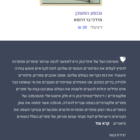
ובנסע המשכן
מרדכי בר דרומא
דיגיטלי
30 ₪
משימת העל של אינדיבוק היא לאפשר לכמה שיותר סופרים וסופרות
להפיץ לעולם את הסיפורים והמסרים שלהם, לתת לקוראים חופש בחירה
והעשיר את כוח הקריאה בעולם שלהם. אנחנו אוהבים ספרים, סיפורים
ולמידה, בדיוק כמוכם, אנו מאמינים שסיפורים מעצבים את מי שאנחנו כבני
אדם ומילים יכולות להעצים ולשנות את העולם שסביבנו.קצת על ספרים
אלקטרוניים / דיגיטלייםאינדיבוק היא חלק אינטגראלי מהמהפכה של
ספרים אלקטרוניים בשפה עברית להורדה, מהפכה אשר פתחה את שוק
הספרים בפני המון סופרים וסופרות חדשים ומוכשרים ובעיקר חשפה את
הקוראים הישראלים לעוד מבחר עצום ומרתק של ספרים בשלל נושאים
קרא עוד
וז'אנרים.
יצירת קשר