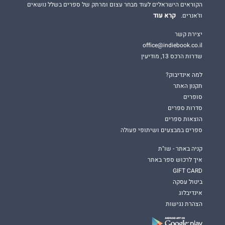
הקוראים הישראלים לעוד מבחר עצום ומרתק של ספרים בשלל נושאים
קרא עוד
וז'אנרים.
יצירת קשר
office@indiebook.co.il
שדרות הרכס 13, מודיעין
למה אינדיבוק?
תקנון האתר
סופרים
סדרות ספרים
הוצאות ספרים
ספרים במבצעים ושיתופי פעולה
קניה באתר - שו"ת
איך לרכוש ספר באתר
GIFT CARD
ביטול עסקה
אינדיבלוג
הצהרת נגישות