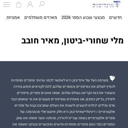
חדשים
מבצעי שבוע הספר 2026
מארזים משתלמים
אמנויות
ספ
מלי שחורי-ביטון, מאיר חובב
משימת העל של אינדיבוק היא לאפשר לכמה שיותר סופרים וסופרות
להפיץ לעולם את הסיפורים והמסרים שלהם, לתת לקוראים חופש בחירה
והעשיר את כוח הקריאה בעולם שלהם. אנחנו אוהבים ספרים, סיפורים
ולמידה, בדיוק כמוכם, אנו מאמינים שסיפורים מעצבים את מי שאנחנו כבני
אדם ומילים יכולות להעצים ולשנות את העולם שסביבנו.קצת על ספרים
אלקטרוניים / דיגיטלייםאינדיבוק היא חלק אינטגראלי מהמהפכה של
ספרים אלקטרוניים בשפה עברית להורדה, מהפכה אשר פתחה את שוק
הספרים בפני המון סופרים וסופרות חדשים ומוכשרים ובעיקר חשפה את