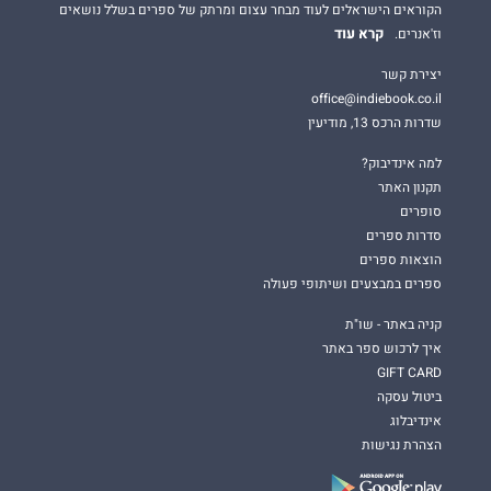
הקוראים הישראלים לעוד מבחר עצום ומרתק של ספרים בשלל נושאים
קרא עוד
וז'אנרים.
יצירת קשר
office@indiebook.co.il
שדרות הרכס 13, מודיעין
למה אינדיבוק?
תקנון האתר
סופרים
סדרות ספרים
הוצאות ספרים
ספרים במבצעים ושיתופי פעולה
קניה באתר - שו"ת
איך לרכוש ספר באתר
GIFT CARD
ביטול עסקה
אינדיבלוג
הצהרת נגישות