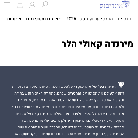
חדשים
מבצעי שבוע הספר 2026
מארזים משתלמים
אמנויות
ספ
מירנדה קאולי הלר
משימת העל של אינדיבוק היא לאפשר לכמה שיותר סופרים וסופרות
להפיץ לעולם את הסיפורים והמסרים שלהם, לתת לקוראים חופש בחירה
והעשיר את כוח הקריאה בעולם שלהם. אנחנו אוהבים ספרים, סיפורים
ולמידה, בדיוק כמוכם, אנו מאמינים שסיפורים מעצבים את מי שאנחנו כבני
אדם ומילים יכולות להעצים ולשנות את העולם שסביבנו.קצת על ספרים
אלקטרוניים / דיגיטלייםאינדיבוק היא חלק אינטגראלי מהמהפכה של
ספרים אלקטרוניים בשפה עברית להורדה, מהפכה אשר פתחה את שוק
הספרים בפני המון סופרים וסופרות חדשים ומוכשרים ובעיקר חשפה את