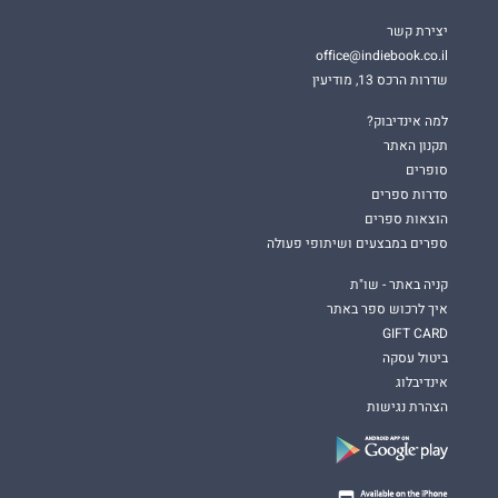
יצירת קשר
office@indiebook.co.il
שדרות הרכס 13, מודיעין
למה אינדיבוק?
תקנון האתר
סופרים
סדרות ספרים
הוצאות ספרים
ספרים במבצעים ושיתופי פעולה
קניה באתר - שו"ת
איך לרכוש ספר באתר
GIFT CARD
ביטול עסקה
אינדיבלוג
הצהרת נגישות