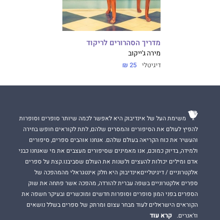
מדריך הסהרורים לריקוד
מירה ג'ייקוב
דיגיטלי
25 ₪
משימת העל של אינדיבוק היא לאפשר לכמה שיותר סופרים וסופרות
להפיץ לעולם את הסיפורים והמסרים שלהם, לתת לקוראים חופש בחירה
והעשיר את כוח הקריאה בעולם שלהם. אנחנו אוהבים ספרים, סיפורים
ולמידה, בדיוק כמוכם, אנו מאמינים שסיפורים מעצבים את מי שאנחנו כבני
אדם ומילים יכולות להעצים ולשנות את העולם שסביבנו.קצת על ספרים
אלקטרוניים / דיגיטלייםאינדיבוק היא חלק אינטגראלי מהמהפכה של
ספרים אלקטרוניים בשפה עברית להורדה, מהפכה אשר פתחה את שוק
הספרים בפני המון סופרים וסופרות חדשים ומוכשרים ובעיקר חשפה את
הקוראים הישראלים לעוד מבחר עצום ומרתק של ספרים בשלל נושאים
קרא עוד
וז'אנרים.