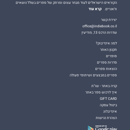
הקוראים הישראלים לעוד מבחר עצום ומרתק של ספרים בשלל נושאים
קרא עוד
וז'אנרים.
יצירת קשר
office@indiebook.co.il
שדרות הרכס 13, מודיעין
למה אינדיבוק?
תקנון האתר
סופרים
סדרות ספרים
הוצאות ספרים
ספרים במבצעים ושיתופי פעולה
קניה באתר - שו"ת
איך לרכוש ספר באתר
GIFT CARD
ביטול עסקה
אינדיבלוג
הצהרת נגישות