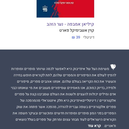
קיליאן אמבפה - נער הזהב
קוין אשבי
מיקל פארט
דיגיטלי
39 ₪
משימת העל של אינדיבוק היא לאפשר לכמה שיותר סופרים וסופרות
להפיץ לעולם את הסיפורים והמסרים שלהם, לתת לקוראים חופש בחירה
והעשיר את כוח הקריאה בעולם שלהם. אנחנו אוהבים ספרים, סיפורים
ולמידה, בדיוק כמוכם, אנו מאמינים שסיפורים מעצבים את מי שאנחנו כבני
אדם ומילים יכולות להעצים ולשנות את העולם שסביבנו.קצת על ספרים
אלקטרוניים / דיגיטלייםאינדיבוק היא חלק אינטגראלי מהמהפכה של
ספרים אלקטרוניים בשפה עברית להורדה, מהפכה אשר פתחה את שוק
הספרים בפני המון סופרים וסופרות חדשים ומוכשרים ובעיקר חשפה את
הקוראים הישראלים לעוד מבחר עצום ומרתק של ספרים בשלל נושאים
קרא עוד
וז'אנרים.