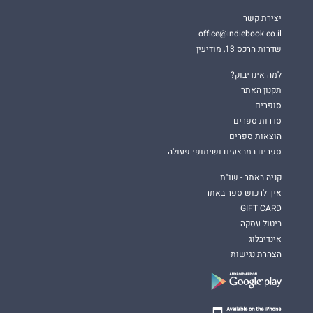
יצירת קשר
office@indiebook.co.il
שדרות הרכס 13, מודיעין
למה אינדיבוק?
תקנון האתר
סופרים
סדרות ספרים
הוצאות ספרים
ספרים במבצעים ושיתופי פעולה
קניה באתר - שו"ת
איך לרכוש ספר באתר
GIFT CARD
ביטול עסקה
אינדיבלוג
הצהרת נגישות