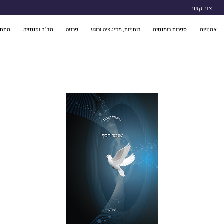
צור קשר
אמנויות
ספרות רומנטית
רוחניות, מדיטציה ורוגע
פרוזה
מד"ב ופנטזיה
מתח 