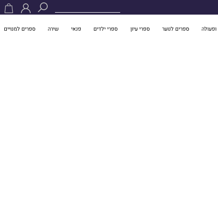
ופעולה
ספרים לנוער
ספרי עיון
ספרי ילדים
פנאי
שירה
ספרים למנויים