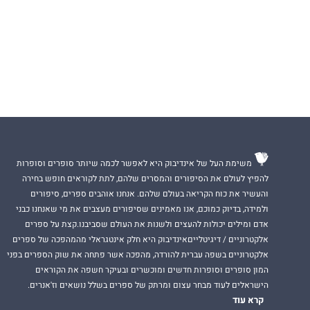
משימת העל של אינדיבוק היא לאפשר לכמה שיותר סופרים וסופרות
להפיץ לעולם את הסיפורים והמסרים שלהם, לתת לקוראים חופש בחירה
והעשיר את כוח הקריאה בעולם שלהם. אנחנו אוהבים ספרים, סיפורים
ולמידה, בדיוק כמוכם, אנו מאמינים שסיפורים מעצבים את מי שאנחנו כבני
אדם ומילים יכולות להעצים ולשנות את העולם שסביבנו.קצת על ספרים
אלקטרוניים / דיגיטלייםאינדיבוק היא חלק אינטגראלי מהמהפכה של ספרים
אלקטרוניים בשפה עברית להורדה, מהפכה אשר פתחה את שוק הספרים בפני
המון סופרים וסופרות חדשים ומוכשרים ובעיקר חשפה את הקוראים
הישראלים לעוד מבחר עצום ומרתק של ספרים בשלל נושאים וז'אנרים.
קרא עוד