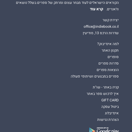
הקוראים הישראלים לעוד מבחר עצום ומרתק של ספרים בשלל נושאים
קרא עוד
וז'אנרים.
יצירת קשר
office@indiebook.co.il
שדרות הרכס 13, מודיעין
למה אינדיבוק?
תקנון האתר
סופרים
סדרות ספרים
הוצאות ספרים
ספרים במבצעים ושיתופי פעולה
קניה באתר - שו"ת
איך לרכוש ספר באתר
GIFT CARD
ביטול עסקה
אינדיבלוג
הצהרת נגישות