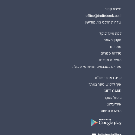
יצירת קשר
office@indiebook.co.il
שדרות הרכס 13, מודיעין
למה אינדיבוק?
תקנון האתר
סופרים
סדרות ספרים
הוצאות ספרים
ספרים במבצעים ושיתופי פעולה
קניה באתר - שו"ת
איך לרכוש ספר באתר
GIFT CARD
ביטול עסקה
אינדיבלוג
הצהרת נגישות