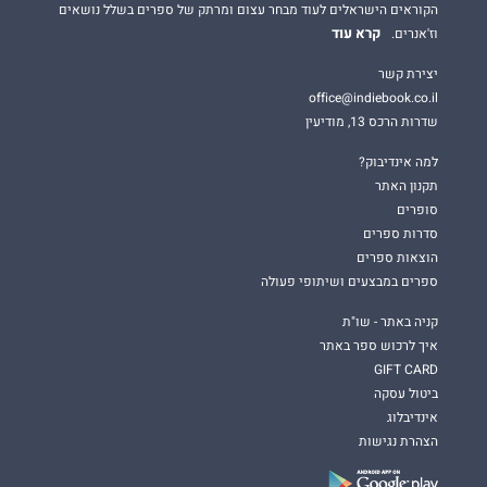
הקוראים הישראלים לעוד מבחר עצום ומרתק של ספרים בשלל נושאים
קרא עוד
וז'אנרים.
יצירת קשר
office@indiebook.co.il
שדרות הרכס 13, מודיעין
למה אינדיבוק?
תקנון האתר
סופרים
סדרות ספרים
הוצאות ספרים
ספרים במבצעים ושיתופי פעולה
קניה באתר - שו"ת
איך לרכוש ספר באתר
GIFT CARD
ביטול עסקה
אינדיבלוג
הצהרת נגישות