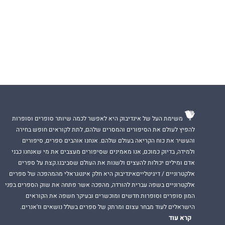
משימת העל של אינדיבוק היא לאפשר לכמה שיותר סופרים וסופרות
להפיץ לעולם את הסיפורים והמסרים שלהם, לתת לקוראים חופש בחירה
והעשיר את כוח הקריאה בעולם שלהם. אנחנו אוהבים ספרים, סיפורים
ולמידה, בדיוק כמוכם, אנו מאמינים שסיפורים מעצבים את מי שאנחנו כבני
אדם ומילים יכולות להעצים ולשנות את העולם שסביבנו.קצת על ספרים
אלקטרוניים / דיגיטלייםאינדיבוק היא חלק אינטגראלי מהמהפכה של ספרים
אלקטרוניים בשפה עברית להורדה, מהפכה אשר פתחה את שוק הספרים בפני
המון סופרים וסופרות חדשים ומוכשרים ובעיקר חשפה את הקוראים
הישראלים לעוד מבחר עצום ומרתק של ספרים בשלל נושאים וז'אנרים.
קרא עוד