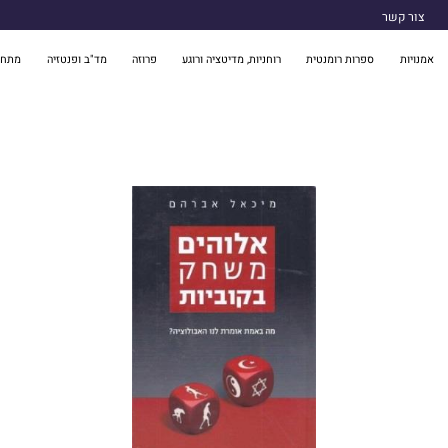
צור קשר
אמנויות
ספרות רומנטית
רוחניות, מדיטציה ורוגע
פרוזה
מד"ב ופנטזיה
מתח 