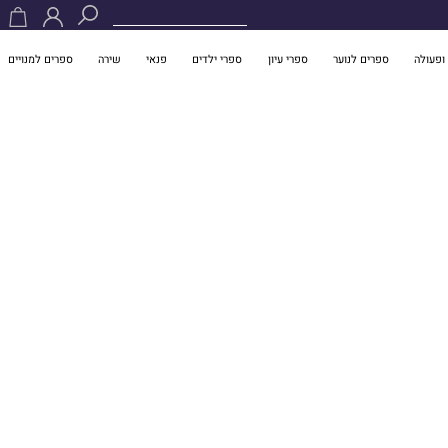
ופעולה
ספרים לנוער
ספרי עיון
ספרי ילדים
פנאי
שירה
ספרים למנויים