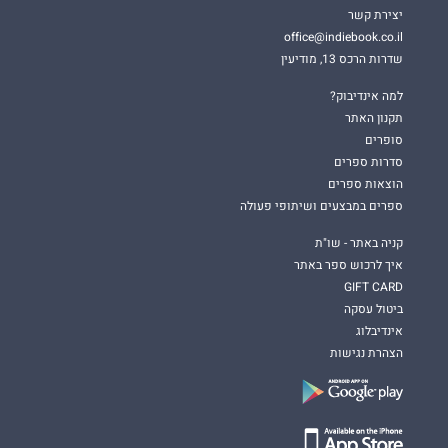
יצירת קשר
office@indiebook.co.il
שדרות הרכס 13, מודיעין
למה אינדיבוק?
תקנון האתר
סופרים
סדרות ספרים
הוצאות ספרים
ספרים במבצעים ושיתופי פעולה
קניה באתר - שו"ת
איך לרכוש ספר באתר
GIFT CARD
ביטול עסקה
אינדיבלוג
הצהרת נגישות