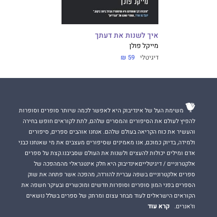
איך לשנות את דעתך
מייקל פולן
דיגיטלי
59 ₪
משימת העל של אינדיבוק היא לאפשר לכמה שיותר סופרים וסופרות
להפיץ לעולם את הסיפורים והמסרים שלהם, לתת לקוראים חופש בחירה
והעשיר את כוח הקריאה בעולם שלהם. אנחנו אוהבים ספרים, סיפורים
ולמידה, בדיוק כמוכם, אנו מאמינים שסיפורים מעצבים את מי שאנחנו כבני
אדם ומילים יכולות להעצים ולשנות את העולם שסביבנו.קצת על ספרים
אלקטרוניים / דיגיטלייםאינדיבוק היא חלק אינטגראלי מהמהפכה של
ספרים אלקטרוניים בשפה עברית להורדה, מהפכה אשר פתחה את שוק
הספרים בפני המון סופרים וסופרות חדשים ומוכשרים ובעיקר חשפה את
הקוראים הישראלים לעוד מבחר עצום ומרתק של ספרים בשלל נושאים
קרא עוד
וז'אנרים.