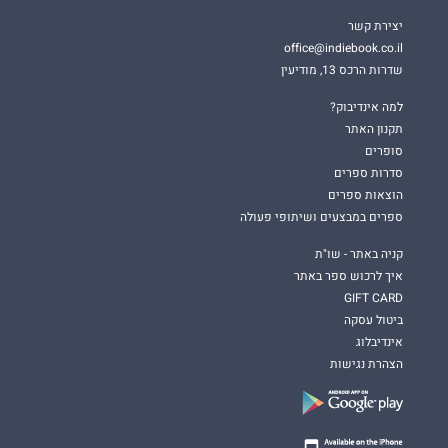
יצירת קשר
office@indiebook.co.il
שדרות הרכס 13, מודיעין
למה אינדיבוק?
תקנון האתר
סופרים
סדרות ספרים
הוצאות ספרים
ספרים במבצעים ושיתופי פעולה
קניה באתר - שו"ת
איך לרכוש ספר באתר
GIFT CARD
ביטול עסקה
אינדיבלוג
הצהרת נגישות