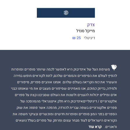
צדק
מייקל סנדל
דיגיטלי
25 ₪
משימת העל של אינדיבוק היא לאפשר לכמה שיותר סופרים וסופרות
להפיץ לעולם את הסיפורים והמסרים שלהם, לתת לקוראים חופש בחירה
והעשיר את כוח הקריאה בעולם שלהם. אנחנו אוהבים ספרים, סיפורים
ולמידה, בדיוק כמוכם, אנו מאמינים שסיפורים מעצבים את מי שאנחנו כבני
אדם ומילים יכולות להעצים ולשנות את העולם שסביבנו.קצת על ספרים
אלקטרוניים / דיגיטלייםאינדיבוק היא חלק אינטגראלי מהמהפכה של
ספרים אלקטרוניים בשפה עברית להורדה, מהפכה אשר פתחה את שוק
הספרים בפני המון סופרים וסופרות חדשים ומוכשרים ובעיקר חשפה את
הקוראים הישראלים לעוד מבחר עצום ומרתק של ספרים בשלל נושאים
קרא עוד
וז'אנרים.