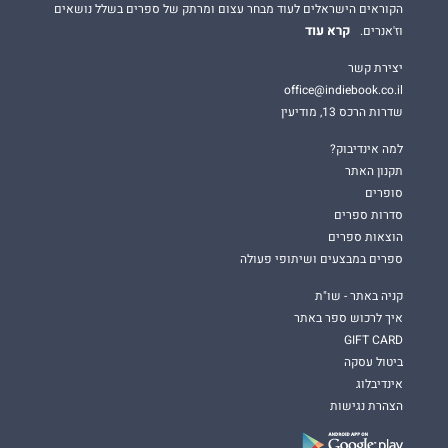
הקוראים הישראלים לעוד מבחר עצום ומרתק של ספרים בשלל נושאים
קרא עוד
וז'אנרים.
יצירת קשר
office@indiebook.co.il
שדרות הרכס 13, מודיעין
למה אינדיבוק?
תקנון האתר
סופרים
סדרות ספרים
הוצאות ספרים
ספרים במבצעים ושיתופי פעולה
קניה באתר - שו"ת
איך לרכוש ספר באתר
GIFT CARD
ביטול עסקה
אינדיבלוג
הצהרת נגישות