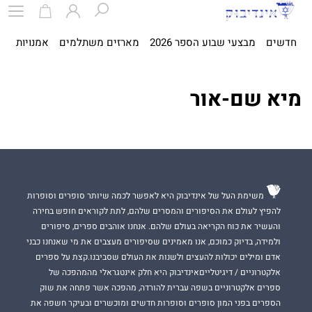
חדשים
מבצעי שבוע הספר 2026
מארזים משתלמים
אמנויות
ספ
מיא שם-אור
משימת העל של אינדיבוק היא לאפשר לכמה שיותר סופרים וסופרות
להפיץ לעולם את הסיפורים והמסרים שלהם, לתת לקוראים חופש בחירה
והעשיר את כוח הקריאה בעולם שלהם. אנחנו אוהבים ספרים, סיפורים
ולמידה, בדיוק כמוכם, אנו מאמינים שסיפורים מעצבים את מי שאנחנו כבני
אדם ומילים יכולות להעצים ולשנות את העולם שסביבנו.קצת על ספרים
אלקטרוניים / דיגיטלייםאינדיבוק היא חלק אינטגראלי מהמהפכה של
ספרים אלקטרוניים בשפה עברית להורדה, מהפכה אשר פתחה את שוק
הספרים בפני המון סופרים וסופרות חדשים ומוכשרים ובעיקר חשפה את