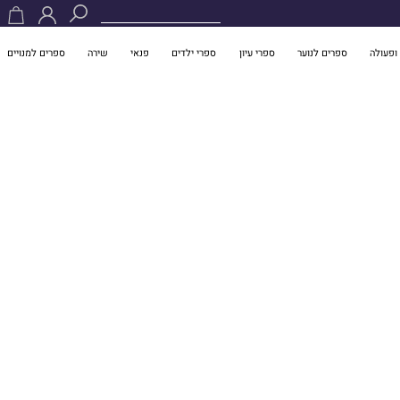
ופעולה
ספרים לנוער
ספרי עיון
ספרי ילדים
פנאי
שירה
ספרים למנויים