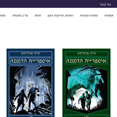
צור קשר
אמנויות
ספרות רומנטית
רוחניות, מדיטציה ורוגע
פרוזה
מד"ב ופנטזיה
מתח 