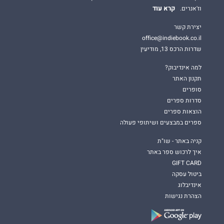
קרא עוד
וז'אנרים.
יצירת קשר
office@indiebook.co.il
שדרות הרכס 13, מודיעין
למה אינדיבוק?
תקנון האתר
סופרים
סדרות ספרים
הוצאות ספרים
ספרים במבצעים ושיתופי פעולה
קניה באתר - שו"ת
איך לרכוש ספר באתר
GIFT CARD
ביטול עסקה
אינדיבלוג
הצהרת נגישות