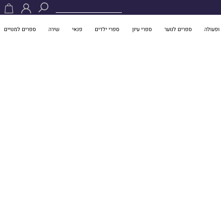
ופעולה
ספרים לנוער
ספרי עיון
ספרי ילדים
פנאי
שירה
ספרים למנויים