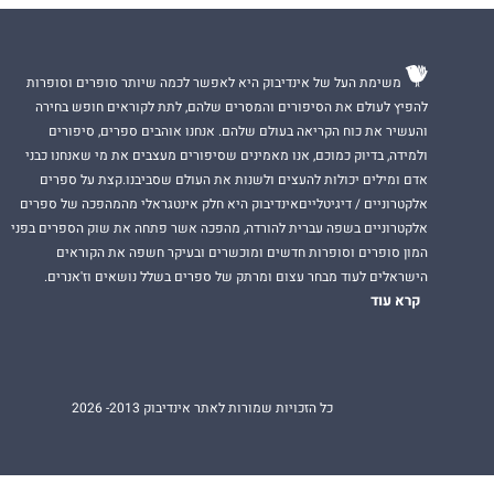
משימת העל של אינדיבוק היא לאפשר לכמה שיותר סופרים וסופרות
להפיץ לעולם את הסיפורים והמסרים שלהם, לתת לקוראים חופש בחירה
והעשיר את כוח הקריאה בעולם שלהם. אנחנו אוהבים ספרים, סיפורים
ולמידה, בדיוק כמוכם, אנו מאמינים שסיפורים מעצבים את מי שאנחנו כבני
אדם ומילים יכולות להעצים ולשנות את העולם שסביבנו.קצת על ספרים
אלקטרוניים / דיגיטלייםאינדיבוק היא חלק אינטגראלי מהמהפכה של ספרים
אלקטרוניים בשפה עברית להורדה, מהפכה אשר פתחה את שוק הספרים בפני
המון סופרים וסופרות חדשים ומוכשרים ובעיקר חשפה את הקוראים
הישראלים לעוד מבחר עצום ומרתק של ספרים בשלל נושאים וז'אנרים.
קרא עוד
כל הזכויות שמורות לאתר אינדיבוק 2013- 2026