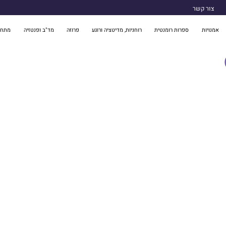
צור קשר
אמנויות
ספרות רומנטית
רוחניות, מדיטציה ורוגע
פרוזה
מד"ב ופנטזיה
מתח 