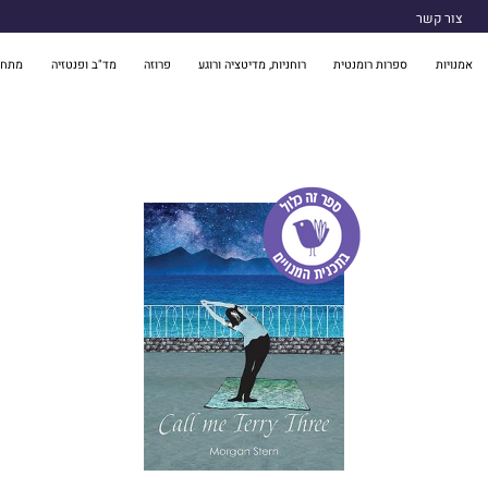
צור קשר
אמנויות
ספרות רומנטית
רוחניות, מדיטציה ורוגע
פרוזה
מד"ב ופנטזיה
מתח 