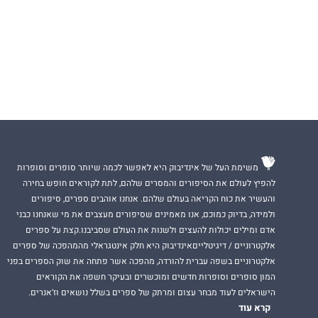
משימת העל של אינדיבוק היא לאפשר לכמה שיותר סופרים וסופרות
להפיץ לעולם את הסיפורים והמסרים שלהם, לתת לקוראים חופש בחירה
והעשיר את כוח הקריאה בעולם שלהם. אנחנו אוהבים ספרים, סיפורים
ולמידה, בדיוק כמוכם, אנו מאמינים שסיפורים מעצבים את מי שאנחנו כבני
אדם ומילים יכולות להעצים ולשנות את העולם שסביבנו.קצת על ספרים
אלקטרוניים / דיגיטלייםאינדיבוק היא חלק אינטגראלי מהמהפכה של ספרים
אלקטרוניים בשפה עברית להורדה, מהפכה אשר פתחה את שוק הספרים בפני
המון סופרים וסופרות חדשים ומוכשרים ובעיקר חשפה את הקוראים
הישראלים לעוד מבחר עצום ומרתק של ספרים בשלל נושאים וז'אנרים.
קרא עוד