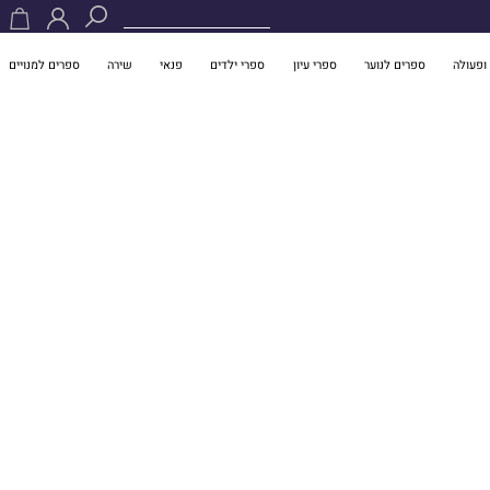
ופעולה
ספרים לנוער
ספרי עיון
ספרי ילדים
פנאי
שירה
ספרים למנויים