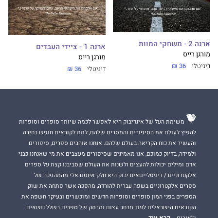
ארנה 2 - משחקי המוות
ארנה 1 - ציידי העבדים
מורגן רייס
מורגן רייס
דיגיטלי
36 ₪
דיגיטלי
36 ₪
משימת העל של אינדיבוק היא לאפשר לכמה שיותר סופרים וסופרות
להפיץ לעולם את הסיפורים והמסרים שלהם, לתת לקוראים חופש בחירה
והעשיר את כוח הקריאה בעולם שלהם. אנחנו אוהבים ספרים, סיפורים
ולמידה, בדיוק כמוכם, אנו מאמינים שסיפורים מעצבים את מי שאנחנו כבני
אדם ומילים יכולות להעצים ולשנות את העולם שסביבנו.קצת על ספרים
אלקטרוניים / דיגיטלייםאינדיבוק היא חלק אינטגראלי מהמהפכה של
ספרים אלקטרוניים בשפה עברית להורדה, מהפכה אשר פתחה את שוק
הספרים בפני המון סופרים וסופרות חדשים ומוכשרים ובעיקר חשפה את
הקוראים הישראלים לעוד מבחר עצום ומרתק של ספרים בשלל נושאים