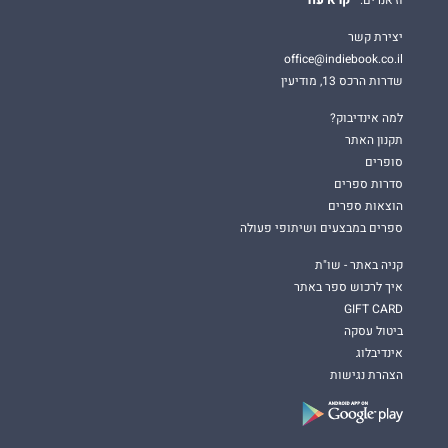
קרא עוד
וז'אנרים.
יצירת קשר
office@indiebook.co.il
שדרות הרכס 13, מודיעין
למה אינדיבוק?
תקנון האתר
סופרים
סדרות ספרים
הוצאות ספרים
ספרים במבצעים ושיתופי פעולה
קניה באתר - שו"ת
איך לרכוש ספר באתר
GIFT CARD
ביטול עסקה
אינדיבלוג
הצהרת נגישות