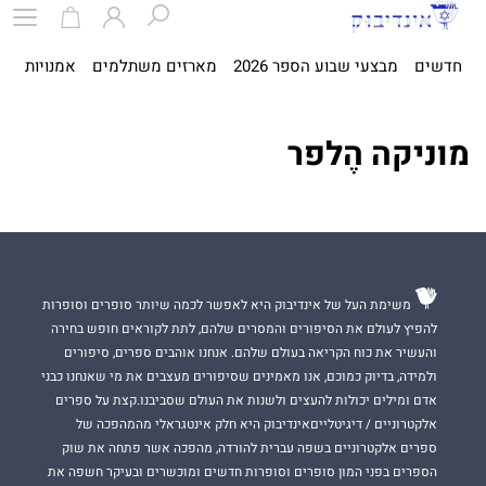
חדשים
מבצעי שבוע הספר 2026
מארזים משתלמים
אמנויות
ספ
מוניקה הֶלפר
משימת העל של אינדיבוק היא לאפשר לכמה שיותר סופרים וסופרות
להפיץ לעולם את הסיפורים והמסרים שלהם, לתת לקוראים חופש בחירה
והעשיר את כוח הקריאה בעולם שלהם. אנחנו אוהבים ספרים, סיפורים
ולמידה, בדיוק כמוכם, אנו מאמינים שסיפורים מעצבים את מי שאנחנו כבני
אדם ומילים יכולות להעצים ולשנות את העולם שסביבנו.קצת על ספרים
אלקטרוניים / דיגיטלייםאינדיבוק היא חלק אינטגראלי מהמהפכה של
ספרים אלקטרוניים בשפה עברית להורדה, מהפכה אשר פתחה את שוק
הספרים בפני המון סופרים וסופרות חדשים ומוכשרים ובעיקר חשפה את