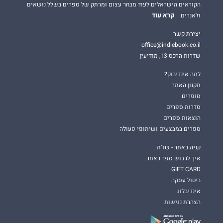
הקוראים הישראלים לעוד מבחר עצום ומרתק של ספרים בשלל נושאים
קרא עוד
וז'אנרים.
יצירת קשר
office@indiebook.co.il
שדרות הרכס 13, מודיעין
למה אינדיבוק?
תקנון האתר
סופרים
סדרות ספרים
הוצאות ספרים
ספרים במבצעים ושיתופי פעולה
קניה באתר - שו"ת
איך לרכוש ספר באתר
GIFT CARD
ביטול עסקה
אינדיבלוג
הצהרת נגישות