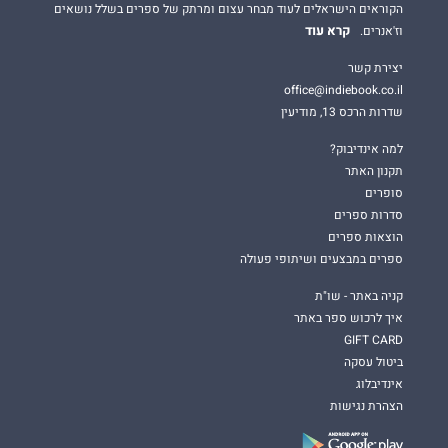
הקוראים הישראלים לעוד מבחר עצום ומרתק של ספרים בשלל נושאים
קרא עוד
וז'אנרים.
יצירת קשר
office@indiebook.co.il
שדרות הרכס 13, מודיעין
למה אינדיבוק?
תקנון האתר
סופרים
סדרות ספרים
הוצאות ספרים
ספרים במבצעים ושיתופי פעולה
קניה באתר - שו"ת
איך לרכוש ספר באתר
GIFT CARD
ביטול עסקה
אינדיבלוג
הצהרת נגישות