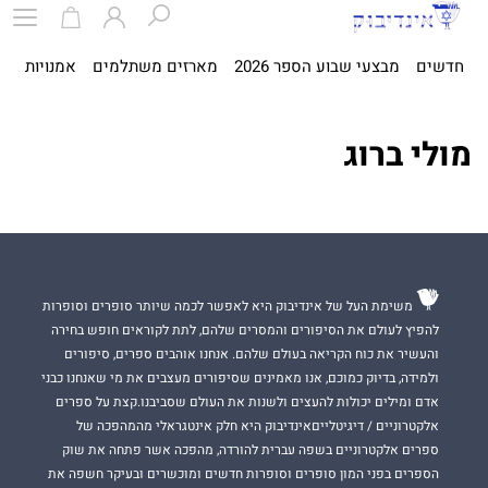
חדשים
מבצעי שבוע הספר 2026
מארזים משתלמים
אמנויות
ספ
מולי ברוג
משימת העל של אינדיבוק היא לאפשר לכמה שיותר סופרים וסופרות
להפיץ לעולם את הסיפורים והמסרים שלהם, לתת לקוראים חופש בחירה
והעשיר את כוח הקריאה בעולם שלהם. אנחנו אוהבים ספרים, סיפורים
ולמידה, בדיוק כמוכם, אנו מאמינים שסיפורים מעצבים את מי שאנחנו כבני
אדם ומילים יכולות להעצים ולשנות את העולם שסביבנו.קצת על ספרים
אלקטרוניים / דיגיטלייםאינדיבוק היא חלק אינטגראלי מהמהפכה של
ספרים אלקטרוניים בשפה עברית להורדה, מהפכה אשר פתחה את שוק
הספרים בפני המון סופרים וסופרות חדשים ומוכשרים ובעיקר חשפה את