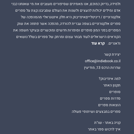
ולמידה, בדיוק כמוכם, אנו מאמינים שסיפורים מעצבים את מי שאנחנו כבני
אדם ומילים יכולות להעצים ולשנות את העולם שסביבנו.קצת על ספרים
אלקטרוניים / דיגיטלייםאינדיבוק היא חלק אינטגראלי מהמהפכה של
ספרים אלקטרוניים בשפה עברית להורדה, מהפכה אשר פתחה את שוק
הספרים בפני המון סופרים וסופרות חדשים ומוכשרים ובעיקר חשפה את
הקוראים הישראלים לעוד מבחר עצום ומרתק של ספרים בשלל נושאים
קרא עוד
וז'אנרים.
יצירת קשר
office@indiebook.co.il
שדרות הרכס 13, מודיעין
למה אינדיבוק?
תקנון האתר
סופרים
סדרות ספרים
הוצאות ספרים
ספרים במבצעים ושיתופי פעולה
קניה באתר - שו"ת
איך לרכוש ספר באתר