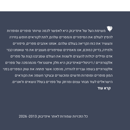
משימת העל של אינדיבוק היא לאפשר לכמה שיותר סופרים וסופרות
להפיץ לעולם את הסיפורים והמסרים שלהם, לתת לקוראים חופש בחירה
והעשיר את כוח הקריאה בעולם שלהם. אנחנו אוהבים ספרים, סיפורים
ולמידה, בדיוק כמוכם, אנו מאמינים שסיפורים מעצבים את מי שאנחנו כבני
אדם ומילים יכולות להעצים ולשנות את העולם שסביבנו.קצת על ספרים
אלקטרוניים / דיגיטלייםאינדיבוק היא חלק אינטגראלי מהמהפכה של ספרים
אלקטרוניים בשפה עברית להורדה, מהפכה אשר פתחה את שוק הספרים בפני
המון סופרים וסופרות חדשים ומוכשרים ובעיקר חשפה את הקוראים
הישראלים לעוד מבחר עצום ומרתק של ספרים בשלל נושאים וז'אנרים.
קרא עוד
כל הזכויות שמורות לאתר אינדיבוק 2013- 2026