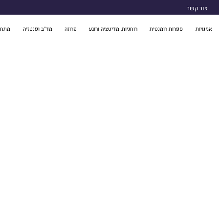
צור קשר
אמנויות
ספרות רומנטית
רוחניות, מדיטציה ורוגע
פרוזה
מד"ב ופנטזיה
מתח 