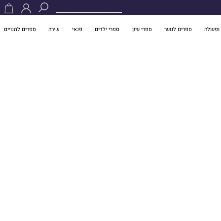
ופעולה
ספרים לנוער
ספרי עיון
ספרי ילדים
פנאי
שירה
ספרים למנויים