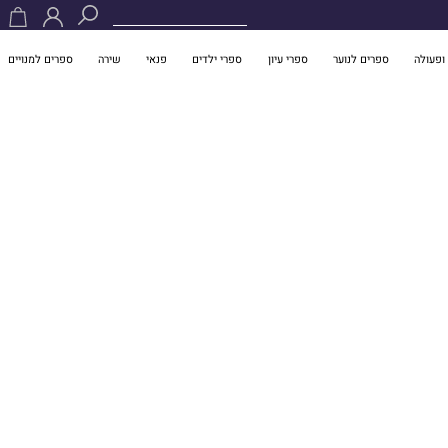
ופעולה
ספרים לנוער
ספרי עיון
ספרי ילדים
פנאי
שירה
ספרים למנויים