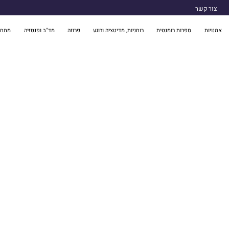
צור קשר
אמנויות
ספרות רומנטית
רוחניות, מדיטציה ורוגע
פרוזה
מד"ב ופנטזיה
מתח 