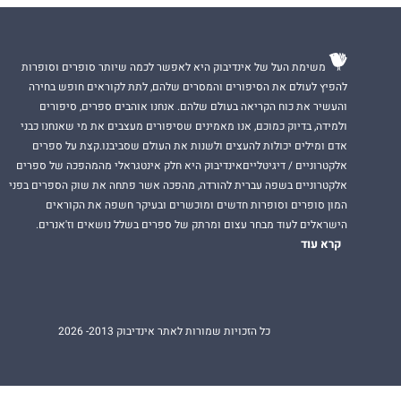
משימת העל של אינדיבוק היא לאפשר לכמה שיותר סופרים וסופרות
להפיץ לעולם את הסיפורים והמסרים שלהם, לתת לקוראים חופש בחירה
והעשיר את כוח הקריאה בעולם שלהם. אנחנו אוהבים ספרים, סיפורים
ולמידה, בדיוק כמוכם, אנו מאמינים שסיפורים מעצבים את מי שאנחנו כבני
אדם ומילים יכולות להעצים ולשנות את העולם שסביבנו.קצת על ספרים
אלקטרוניים / דיגיטלייםאינדיבוק היא חלק אינטגראלי מהמהפכה של ספרים
אלקטרוניים בשפה עברית להורדה, מהפכה אשר פתחה את שוק הספרים בפני
המון סופרים וסופרות חדשים ומוכשרים ובעיקר חשפה את הקוראים
הישראלים לעוד מבחר עצום ומרתק של ספרים בשלל נושאים וז'אנרים.
קרא עוד
כל הזכויות שמורות לאתר אינדיבוק 2013- 2026