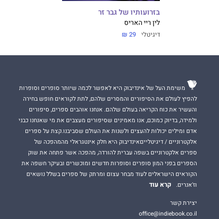
בזרועותיו של גבר זר
לין ריי האריס
דיגיטלי
29 ₪
משימת העל של אינדיבוק היא לאפשר לכמה שיותר סופרים וסופרות
להפיץ לעולם את הסיפורים והמסרים שלהם, לתת לקוראים חופש בחירה
והעשיר את כוח הקריאה בעולם שלהם. אנחנו אוהבים ספרים, סיפורים
ולמידה, בדיוק כמוכם, אנו מאמינים שסיפורים מעצבים את מי שאנחנו כבני
אדם ומילים יכולות להעצים ולשנות את העולם שסביבנו.קצת על ספרים
אלקטרוניים / דיגיטלייםאינדיבוק היא חלק אינטגראלי מהמהפכה של
ספרים אלקטרוניים בשפה עברית להורדה, מהפכה אשר פתחה את שוק
הספרים בפני המון סופרים וסופרות חדשים ומוכשרים ובעיקר חשפה את
הקוראים הישראלים לעוד מבחר עצום ומרתק של ספרים בשלל נושאים
קרא עוד
וז'אנרים.
יצירת קשר
office@indiebook.co.il