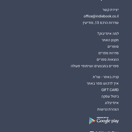
יצירת קשר
office@indiebook.co.il
שדרות הרכס 13, מודיעין
למה אינדיבוק?
תקנון האתר
סופרים
סדרות ספרים
הוצאות ספרים
ספרים במבצעים ושיתופי פעולה
קניה באתר - שו"ת
איך לרכוש ספר באתר
GIFT CARD
ביטול עסקה
אינדיבלוג
הצהרת נגישות