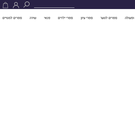
ופעולה
ספרים לנוער
ספרי עיון
ספרי ילדים
פנאי
שירה
ספרים למנויים