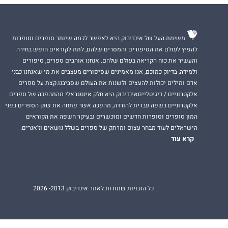
משימת העל של אינדיבוק היא לאפשר לכמה שיותר סופרים וסופרות
להפיץ לעולם את הסיפורים והמסרים שלהם, לתת לקוראים חופש בחירה
והעשיר את כוח הקריאה בעולם שלהם. אנחנו אוהבים ספרים, סיפורים
ולמידה, בדיוק כמוכם, אנו מאמינים שסיפורים מעצבים את מי שאנחנו כבני
אדם ומילים יכולות להעצים ולשנות את העולם שסביבנו.קצת על ספרים
אלקטרוניים / דיגיטלייםאינדיבוק היא חלק אינטגראלי מהמהפכה של ספרים
אלקטרוניים בשפה עברית להורדה, מהפכה אשר פתחה את שוק הספרים בפני
המון סופרים וסופרות חדשים ומוכשרים ובעיקר חשפה את הקוראים
הישראלים לעוד מבחר עצום ומרתק של ספרים בשלל נושאים וז'אנרים.
קרא עוד
כל הזכויות שמורות לאתר אינדיבוק 2013- 2026