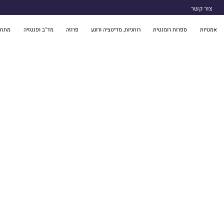
צור קשר
אמנויות
ספרות רומנטית
רוחניות, מדיטציה ורוגע
פרוזה
מד"ב ופנטזיה
מתח 