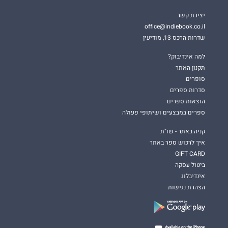
יצירת קשר
office@indiebook.co.il
שדרות הרכס 13, מודיעין
למה אינדיבוק?
תקנון האתר
סופרים
סדרות ספרים
הוצאות ספרים
ספרים במבצעים ושיתופי פעולה
קניה באתר - שו"ת
איך לרכוש ספר באתר
GIFT CARD
ביטול עסקה
אינדיבלוג
הצהרת נגישות