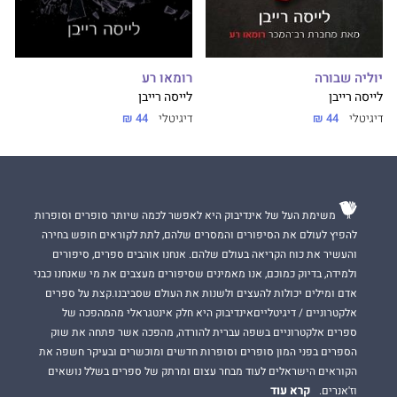
רומאו רע
יוליה שבורה
לייסה רייבן
לייסה רייבן
דיגיטלי
44 ₪
דיגיטלי
44 ₪
משימת העל של אינדיבוק היא לאפשר לכמה שיותר סופרים וסופרות
להפיץ לעולם את הסיפורים והמסרים שלהם, לתת לקוראים חופש בחירה
והעשיר את כוח הקריאה בעולם שלהם. אנחנו אוהבים ספרים, סיפורים
ולמידה, בדיוק כמוכם, אנו מאמינים שסיפורים מעצבים את מי שאנחנו כבני
אדם ומילים יכולות להעצים ולשנות את העולם שסביבנו.קצת על ספרים
אלקטרוניים / דיגיטלייםאינדיבוק היא חלק אינטגראלי מהמהפכה של
ספרים אלקטרוניים בשפה עברית להורדה, מהפכה אשר פתחה את שוק
הספרים בפני המון סופרים וסופרות חדשים ומוכשרים ובעיקר חשפה את
הקוראים הישראלים לעוד מבחר עצום ומרתק של ספרים בשלל נושאים
קרא עוד
וז'אנרים.