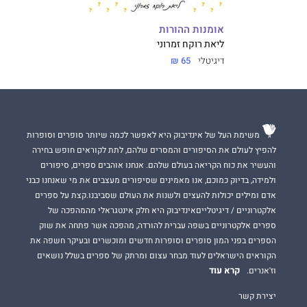
אומנות ההורות
ליאת רוקח זמרוני
דיגיטלי
65 ₪
משימת העל של אינדיבוק היא לאפשר לכמה שיותר סופרים וסופרות
להפיץ לעולם את הסיפורים והמסרים שלהם, לתת לקוראים חופש בחירה
והעשיר את כוח הקריאה בעולם שלהם. אנחנו אוהבים ספרים, סיפורים
ולמידה, בדיוק כמוכם, אנו מאמינים שסיפורים מעצבים את מי שאנחנו כבני
אדם ומילים יכולות להעצים ולשנות את העולם שסביבנו.קצת על ספרים
אלקטרוניים / דיגיטלייםאינדיבוק היא חלק אינטגראלי מהמהפכה של
ספרים אלקטרוניים בשפה עברית להורדה, מהפכה אשר פתחה את שוק
הספרים בפני המון סופרים וסופרות חדשים ומוכשרים ובעיקר חשפה את
הקוראים הישראלים לעוד מבחר עצום ומרתק של ספרים בשלל נושאים
קרא עוד
וז'אנרים.
יצירת קשר