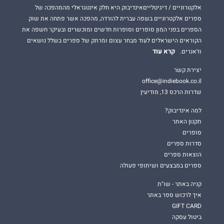
אלקטרוניים / דיגיטלייםאינדיבוק היא חלק אינטגראלי מהמהפכה של
ספרים אלקטרוניים בשפה עברית להורדה, מהפכה אשר פתחה את שוק
הספרים בפני המון סופרים וסופרות חדשים ומוכשרים ובעיקר חשפה את
הקוראים הישראלים לעוד מבחר עצום ומרתק של ספרים בשלל נושאים
קרא עוד
וז'אנרים.
יצירת קשר
office@indiebook.co.il
שדרות הרכס 13, מודיעין
למה אינדיבוק?
תקנון האתר
סופרים
סדרות ספרים
הוצאות ספרים
ספרים במבצעים ושיתופי פעולה
קניה באתר - שו"ת
איך לרכוש ספר באתר
GIFT CARD
ביטול עסקה