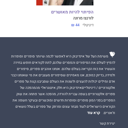
הפיתוי להיות מאושרים
לורנצו מרונה
דיגיטלי
44 ₪
משימת העל של אינדיבוק היא לאפשר לכמה שיותר סופרים וסופרות
להפיץ לעולם את הסיפורים והמסרים שלהם, לתת לקוראים חופש בחירה
והעשיר את כוח הקריאה בעולם שלהם. אנחנו אוהבים ספרים, סיפורים
ולמידה, בדיוק כמוכם, אנו מאמינים שסיפורים מעצבים את מי שאנחנו כבני
אדם ומילים יכולות להעצים ולשנות את העולם שסביבנו.קצת על ספרים
אלקטרוניים / דיגיטלייםאינדיבוק היא חלק אינטגראלי מהמהפכה של
ספרים אלקטרוניים בשפה עברית להורדה, מהפכה אשר פתחה את שוק
הספרים בפני המון סופרים וסופרות חדשים ומוכשרים ובעיקר חשפה את
הקוראים הישראלים לעוד מבחר עצום ומרתק של ספרים בשלל נושאים
קרא עוד
וז'אנרים.
יצירת קשר