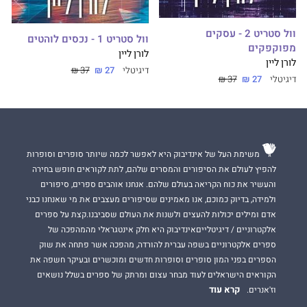
וול סטריט 2 - עסקים
וול סטריט 1 - נכסים לוהטים
מפוקפקים
לורן ליין
לורן ליין
דיגיטלי
27 ₪
37 ₪
דיגיטלי
27 ₪
37 ₪
משימת העל של אינדיבוק היא לאפשר לכמה שיותר סופרים וסופרות
להפיץ לעולם את הסיפורים והמסרים שלהם, לתת לקוראים חופש בחירה
והעשיר את כוח הקריאה בעולם שלהם. אנחנו אוהבים ספרים, סיפורים
ולמידה, בדיוק כמוכם, אנו מאמינים שסיפורים מעצבים את מי שאנחנו כבני
אדם ומילים יכולות להעצים ולשנות את העולם שסביבנו.קצת על ספרים
אלקטרוניים / דיגיטלייםאינדיבוק היא חלק אינטגראלי מהמהפכה של
ספרים אלקטרוניים בשפה עברית להורדה, מהפכה אשר פתחה את שוק
הספרים בפני המון סופרים וסופרות חדשים ומוכשרים ובעיקר חשפה את
הקוראים הישראלים לעוד מבחר עצום ומרתק של ספרים בשלל נושאים
קרא עוד
וז'אנרים.