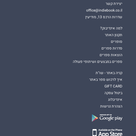
יצירת קשר
office@indiebook.co.il
שדרות הרכס 13, מודיעין
למה אינדיבוק?
תקנון האתר
סופרים
סדרות ספרים
הוצאות ספרים
ספרים במבצעים ושיתופי פעולה
קניה באתר - שו"ת
איך לרכוש ספר באתר
GIFT CARD
ביטול עסקה
אינדיבלוג
הצהרת נגישות