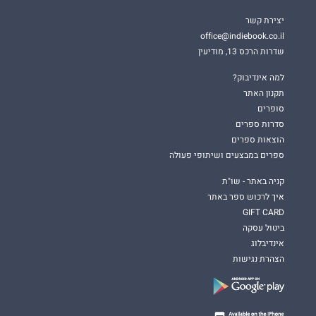
יצירת קשר
office@indiebook.co.il
שדרות הרכס 13, מודיעין
למה אינדיבוק?
תקנון האתר
סופרים
סדרות ספרים
הוצאות ספרים
ספרים במבצעים ושיתופי פעולה
קניה באתר - שו"ת
איך לרכוש ספר באתר
GIFT CARD
ביטול עסקה
אינדיבלוג
הצהרת נגישות