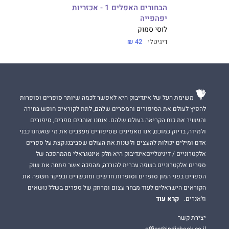
הבחורים האפלים 1 - אכזריות
יפהפייה
לוסי סמוק
דיגיטלי
42 ₪
משימת העל של אינדיבוק היא לאפשר לכמה שיותר סופרים וסופרות
להפיץ לעולם את הסיפורים והמסרים שלהם, לתת לקוראים חופש בחירה
והעשיר את כוח הקריאה בעולם שלהם. אנחנו אוהבים ספרים, סיפורים
ולמידה, בדיוק כמוכם, אנו מאמינים שסיפורים מעצבים את מי שאנחנו כבני
אדם ומילים יכולות להעצים ולשנות את העולם שסביבנו.קצת על ספרים
אלקטרוניים / דיגיטלייםאינדיבוק היא חלק אינטגראלי מהמהפכה של
ספרים אלקטרוניים בשפה עברית להורדה, מהפכה אשר פתחה את שוק
הספרים בפני המון סופרים וסופרות חדשים ומוכשרים ובעיקר חשפה את
הקוראים הישראלים לעוד מבחר עצום ומרתק של ספרים בשלל נושאים
קרא עוד
וז'אנרים.
יצירת קשר
office@indiebook.co.il