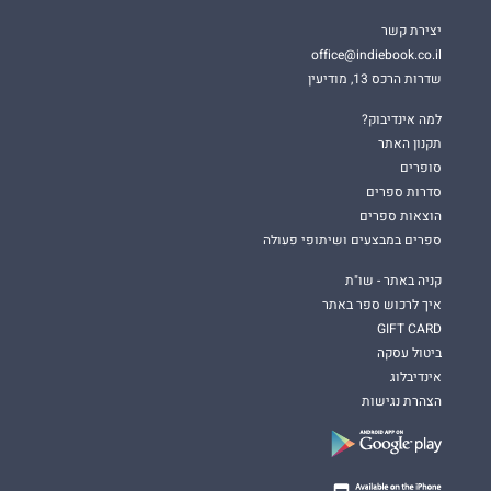
יצירת קשר
office@indiebook.co.il
שדרות הרכס 13, מודיעין
למה אינדיבוק?
תקנון האתר
סופרים
סדרות ספרים
הוצאות ספרים
ספרים במבצעים ושיתופי פעולה
קניה באתר - שו"ת
איך לרכוש ספר באתר
GIFT CARD
ביטול עסקה
אינדיבלוג
הצהרת נגישות