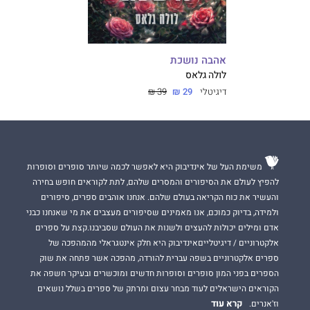
אהבה נושכת
לולה גלאס
דיגיטלי
29 ₪
39 ₪
משימת העל של אינדיבוק היא לאפשר לכמה שיותר סופרים וסופרות
להפיץ לעולם את הסיפורים והמסרים שלהם, לתת לקוראים חופש בחירה
והעשיר את כוח הקריאה בעולם שלהם. אנחנו אוהבים ספרים, סיפורים
ולמידה, בדיוק כמוכם, אנו מאמינים שסיפורים מעצבים את מי שאנחנו כבני
אדם ומילים יכולות להעצים ולשנות את העולם שסביבנו.קצת על ספרים
אלקטרוניים / דיגיטלייםאינדיבוק היא חלק אינטגראלי מהמהפכה של
ספרים אלקטרוניים בשפה עברית להורדה, מהפכה אשר פתחה את שוק
הספרים בפני המון סופרים וסופרות חדשים ומוכשרים ובעיקר חשפה את
הקוראים הישראלים לעוד מבחר עצום ומרתק של ספרים בשלל נושאים
קרא עוד
וז'אנרים.