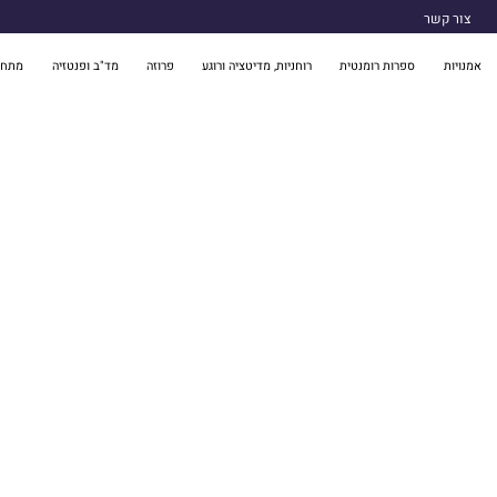
צור קשר
אמנויות
ספרות רומנטית
רוחניות, מדיטציה ורוגע
פרוזה
מד"ב ופנטזיה
מתח 