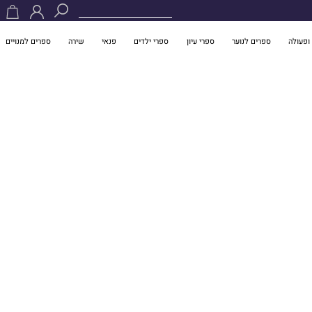
ופעולה
ספרים לנוער
ספרי עיון
ספרי ילדים
פנאי
שירה
ספרים למנויים