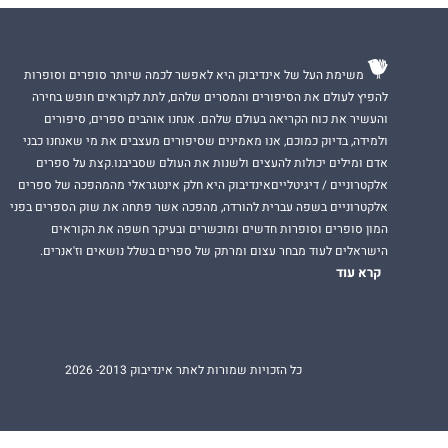
משימת העל של אינדיבוק היא לאפשר לכמה שיותר סופרים וסופרות
להפיץ לעולם את הסיפורים והמסרים שלהם, לתת לקוראים חופש בחירה
והעשיר את כוח הקריאה בעולם שלהם. אנחנו אוהבים ספרים, סיפורים
ולמידה, בדיוק כמוכם, אנו מאמינים שסיפורים מעצבים את מי שאנחנו כבני
אדם ומילים יכולות להעצים ולשנות את העולם שסביבנו.קצת על ספרים
אלקטרוניים / דיגיטלייםאינדיבוק היא חלק אינטגראלי מהמהפכה של ספרים
אלקטרוניים בשפה עברית להורדה, מהפכה אשר פתחה את שוק הספרים בפני
המון סופרים וסופרות חדשים ומוכשרים ובעיקר חשפה את הקוראים
הישראלים לעוד מבחר עצום ומרתק של ספרים בשלל נושאים וז'אנרים.
קרא עוד
כל הזכויות שמורות לאתר אינדיבוק 2013- 2026