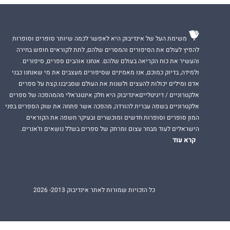
משימת העל של אינדיבוק היא לאפשר לכמה שיותר סופרים וסופרות
להפיץ לעולם את הסיפורים והמסרים שלהם, לתת לקוראים חופש בחירה
והעשיר את כוח הקריאה בעולם שלהם. אנחנו אוהבים ספרים, סיפורים
ולמידה, בדיוק כמוכם, אנו מאמינים שסיפורים מעצבים את מי שאנחנו כבני
אדם ומילים יכולות להעצים ולשנות את העולם שסביבנו.קצת על ספרים
אלקטרוניים / דיגיטלייםאינדיבוק היא חלק אינטגראלי מהמהפכה של ספרים
אלקטרוניים בשפה עברית להורדה, מהפכה אשר פתחה את שוק הספרים בפני
המון סופרים וסופרות חדשים ומוכשרים ובעיקר חשפה את הקוראים
הישראלים לעוד מבחר עצום ומרתק של ספרים בשלל נושאים וז'אנרים.
קרא עוד
כל הזכויות שמורות לאתר אינדיבוק 2013- 2026