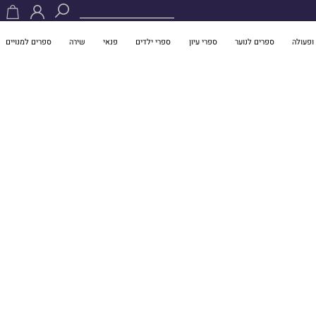
ופעולה
ספרים לנוער
ספרי עיון
ספרי ילדים
פנאי
שירה
ספרים למנויים