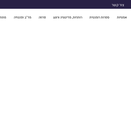
צור קשר
אמנויות
ספרות רומנטית
רוחניות, מדיטציה ורוגע
פרוזה
מד"ב ופנטזיה
מתח 