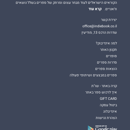
הקוראים הישראלים לעוד מבחר עצום ומרתק של ספרים בשלל נושאים
קרא עוד
וז'אנרים.
יצירת קשר
office@indiebook.co.il
שדרות הרכס 13, מודיעין
למה אינדיבוק?
תקנון האתר
סופרים
סדרות ספרים
הוצאות ספרים
ספרים במבצעים ושיתופי פעולה
קניה באתר - שו"ת
איך לרכוש ספר באתר
GIFT CARD
ביטול עסקה
אינדיבלוג
הצהרת נגישות