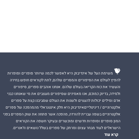
משימת העל של אינדיבוק היא לאפשר לכמה שיותר סופרים וסופרות
להפיץ לעולם את הסיפורים והמסרים שלהם, לתת לקוראים חופש בחירה
והעשיר את כוח הקריאה בעולם שלהם. אנחנו אוהבים ספרים, סיפורים
ולמידה, בדיוק כמוכם, אנו מאמינים שסיפורים מעצבים את מי שאנחנו כבני
אדם ומילים יכולות להעצים ולשנות את העולם שסביבנו.קצת על ספרים
אלקטרוניים / דיגיטלייםאינדיבוק היא חלק אינטגראלי מהמהפכה של ספרים
אלקטרוניים בשפה עברית להורדה, מהפכה אשר פתחה את שוק הספרים בפני
המון סופרים וסופרות חדשים ומוכשרים ובעיקר חשפה את הקוראים
הישראלים לעוד מבחר עצום ומרתק של ספרים בשלל נושאים וז'אנרים.
קרא עוד