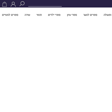
ופעולה
ספרים לנוער
ספרי עיון
ספרי ילדים
פנאי
שירה
ספרים למנויים