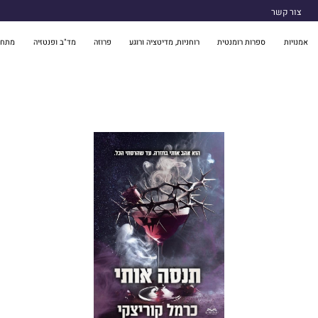
צור קשר
אמנויות
ספרות רומנטית
רוחניות, מדיטציה ורוגע
פרוזה
מד"ב ופנטזיה
מתח 