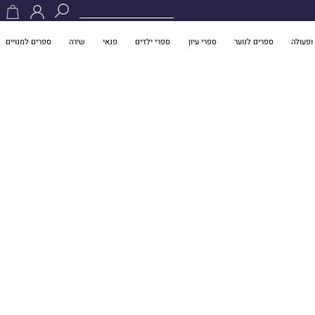
ופעולה
ספרים לנוער
ספרי עיון
ספרי ילדים
פנאי
שירה
ספרים למנויים