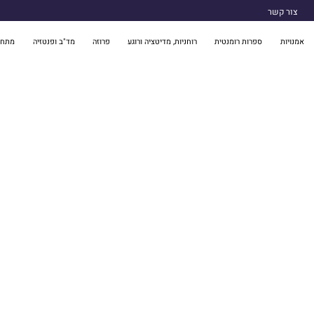
צור קשר
אמנויות
ספרות רומנטית
רוחניות, מדיטציה ורוגע
פרוזה
מד"ב ופנטזיה
מתח 