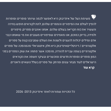
משימת העל של אינדיבוק היא לאפשר לכמה שיותר סופרים וסופרות
להפיץ לעולם את הסיפורים והמסרים שלהם, לתת לקוראים חופש בחירה
והעשיר את כוח הקריאה בעולם שלהם. אנחנו אוהבים ספרים, סיפורים
ולמידה, בדיוק כמוכם, אנו מאמינים שסיפורים מעצבים את מי שאנחנו כבני
אדם ומילים יכולות להעצים ולשנות את העולם שסביבנו.קצת על ספרים
אלקטרוניים / דיגיטלייםאינדיבוק היא חלק אינטגראלי מהמהפכה של ספרים
אלקטרוניים בשפה עברית להורדה, מהפכה אשר פתחה את שוק הספרים בפני
המון סופרים וסופרות חדשים ומוכשרים ובעיקר חשפה את הקוראים
הישראלים לעוד מבחר עצום ומרתק של ספרים בשלל נושאים וז'אנרים.
קרא עוד
כל הזכויות שמורות לאתר אינדיבוק 2013- 2026