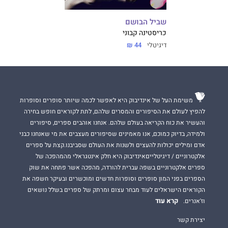
שביל הבושם
כריסטינה קבוני
דיגיטלי
44 ₪
משימת העל של אינדיבוק היא לאפשר לכמה שיותר סופרים וסופרות
להפיץ לעולם את הסיפורים והמסרים שלהם, לתת לקוראים חופש בחירה
והעשיר את כוח הקריאה בעולם שלהם. אנחנו אוהבים ספרים, סיפורים
ולמידה, בדיוק כמוכם, אנו מאמינים שסיפורים מעצבים את מי שאנחנו כבני
אדם ומילים יכולות להעצים ולשנות את העולם שסביבנו.קצת על ספרים
אלקטרוניים / דיגיטלייםאינדיבוק היא חלק אינטגראלי מהמהפכה של
ספרים אלקטרוניים בשפה עברית להורדה, מהפכה אשר פתחה את שוק
הספרים בפני המון סופרים וסופרות חדשים ומוכשרים ובעיקר חשפה את
הקוראים הישראלים לעוד מבחר עצום ומרתק של ספרים בשלל נושאים
קרא עוד
וז'אנרים.
יצירת קשר