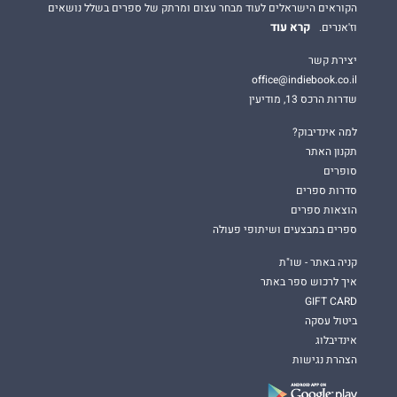
הקוראים הישראלים לעוד מבחר עצום ומרתק של ספרים בשלל נושאים
קרא עוד
וז'אנרים.
יצירת קשר
office@indiebook.co.il
שדרות הרכס 13, מודיעין
למה אינדיבוק?
תקנון האתר
סופרים
סדרות ספרים
הוצאות ספרים
ספרים במבצעים ושיתופי פעולה
קניה באתר - שו"ת
איך לרכוש ספר באתר
GIFT CARD
ביטול עסקה
אינדיבלוג
הצהרת נגישות