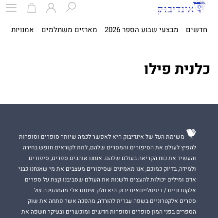
חדשים
מבצעי שבוע הספר 2026
מארזים משתלמים
אמנויות
ספ
כלנית פילו
משימת העל של אינדיבוק היא לאפשר לכמה שיותר סופרים וסופרות
להפיץ לעולם את הסיפורים והמסרים שלהם, לתת לקוראים חופש בחירה
והעשיר את כוח הקריאה בעולם שלהם. אנחנו אוהבים ספרים, סיפורים
ולמידה, בדיוק כמוכם, אנו מאמינים שסיפורים מעצבים את מי שאנחנו כבני
אדם ומילים יכולות להעצים ולשנות את העולם שסביבנו.קצת על ספרים
אלקטרוניים / דיגיטלייםאינדיבוק היא חלק אינטגראלי מהמהפכה של
ספרים אלקטרוניים בשפה עברית להורדה, מהפכה אשר פתחה את שוק
הספרים בפני המון סופרים וסופרות חדשים ומוכשרים ובעיקר חשפה את