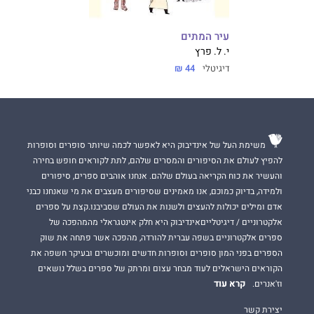
עיר המתים
י. ל. פרץ
דיגיטלי
44 ₪
משימת העל של אינדיבוק היא לאפשר לכמה שיותר סופרים וסופרות
להפיץ לעולם את הסיפורים והמסרים שלהם, לתת לקוראים חופש בחירה
והעשיר את כוח הקריאה בעולם שלהם. אנחנו אוהבים ספרים, סיפורים
ולמידה, בדיוק כמוכם, אנו מאמינים שסיפורים מעצבים את מי שאנחנו כבני
אדם ומילים יכולות להעצים ולשנות את העולם שסביבנו.קצת על ספרים
אלקטרוניים / דיגיטלייםאינדיבוק היא חלק אינטגראלי מהמהפכה של
ספרים אלקטרוניים בשפה עברית להורדה, מהפכה אשר פתחה את שוק
הספרים בפני המון סופרים וסופרות חדשים ומוכשרים ובעיקר חשפה את
הקוראים הישראלים לעוד מבחר עצום ומרתק של ספרים בשלל נושאים
קרא עוד
וז'אנרים.
יצירת קשר